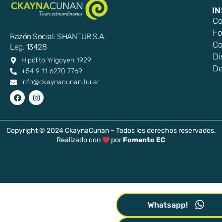
I
Co
Fo
Razón Social: SHANTUR S.A.
Co
Leg. 13428
Di
Hipólito Yrigoyen 1929
De
+54 9 11 6270 7769
info@ckaynacunan.tur.ar
Copyright © 2024 CkaynaCunan – Todos los derechos reservados.
Realizado con
por
Fomento EC
Whatsapp!