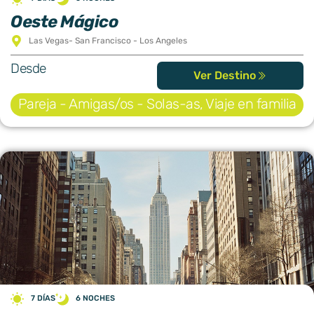
Oeste Mágico
Las Vegas- San Francisco - Los Angeles
Desde
Ver Destino
Pareja - Amigas/os - Solas-as
,
Viaje en familia
7 DÍAS
6 NOCHES