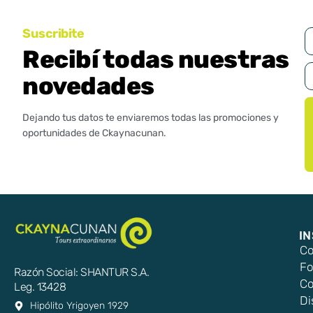
Suscribite
Recibí todas nuestras
novedades
Dejando tus datos te enviaremos todas las promociones y
oportunidades de Ckaynacunan.
I
Co
Fo
Razón Social: SHANTUR S.A.
Co
Leg. 13428
Di
Hipólito Yrigoyen 1929