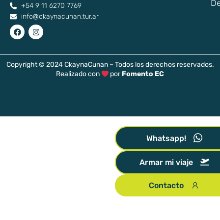
De
+54 9 11 6270 7769
info@ckaynacunan.tur.ar
Copyright © 2024 CkaynaCunan – Todos los derechos reservados.
Realizado con
por
Fomento EC
Whatsapp!
Armar mi viaje
Contacto