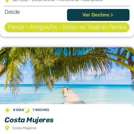
San José - Volcán Arenal - Monteverde - Guanacaste
Desde
Ver Destino
Pareja - Amigas/os - Solas-as
,
Viaje en familia
8 DÍAS
7 NOCHES
Costa Mujeres
Costa Mujeres