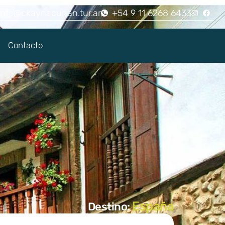
info@ckaynacunan.tur.ar
+54 9 11 6268 6433
Contacto
España
Destino: