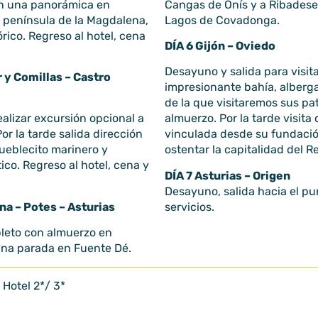
on una panorámica en
Cangas de Onís y a Ribadesel
a península de la Magdalena,
Lagos de Covadonga.
órico. Regreso al hotel, cena
DÍA 6 Gijón – Oviedo
Desayuno y salida para visita
r y Comillas – Castro
impresionante bahía, alberga
de la que visitaremos sus pat
alizar excursión opcional a
almuerzo. Por la tarde visita
Por la tarde salida dirección
vinculada desde su fundació
ueblecito marinero y
ostentar la capitalidad del R
ico. Regreso al hotel, cena y
DÍA 7 Asturias – Origen
Desayuno, salida hacia el pu
na – Potes – Asturias
servicios.
pleto con almuerzo en
una parada en Fuente Dé.
 Hotel 2*/ 3*