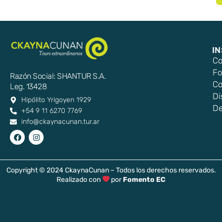
I
Co
Fo
Razón Social: SHANTUR S.A.
Co
Leg. 13428
Di
Hipólito Yrigoyen 1929
De
+54 9 11 6270 7769
info@ckaynacunan.tur.ar
Copyright © 2024 CkaynaCunan – Todos los derechos reservados.
Realizado con
por
Fomento EC