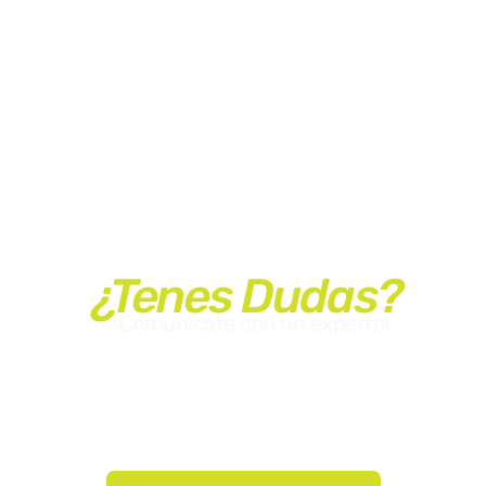
¿Tenes Dudas?
Comunicate con un experto!
Hablá con uno de nuestros expertos para despejar todas
tus dudas y recibir recomendaciones personalizadas.
Estamos acá para ayudarte a planificar el viaje perfecto,
ajustado a tus gustos y necesidades. ¡No dudes en
contactarnos!