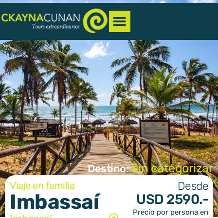
Sin categorizar
Destino:
Desde
Viaje en familia
Imbassaí
USD 2590.-
Precio por persona en