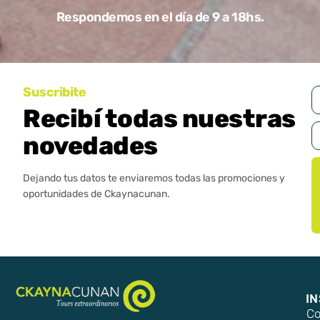
Respondemos en el día de 9 a 18hs.
Suscribite
Recibí todas nuestras
novedades
Dejando tus datos te enviaremos todas las promociones y
oportunidades de Ckaynacunan.
I
Co