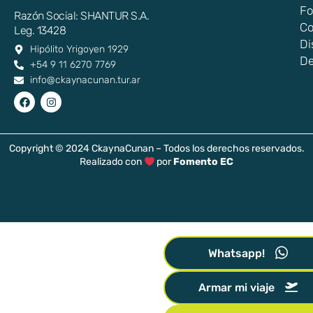
Fo
Razón Social: SHANTUR S.A.
Co
Leg. 13428
Di
Hipólito Yrigoyen 1929
De
+54 9 11 6270 7769
info@ckaynacunan.tur.ar
Copyright © 2024 CkaynaCunan – Todos los derechos reservados.
Realizado con
por
Fomento EC
Whatsapp!
Armar mi viaje