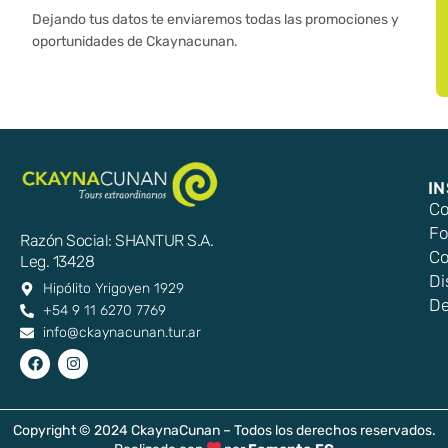
Dejando tus datos te enviaremos todas las promociones y
oportunidades de Ckaynacunan.
I
Co
Fo
Razón Social: SHANTUR S.A.
Co
Leg. 13428
Di
Hipólito Yrigoyen 1929
De
+54 9 11 6270 7769
info@ckaynacunan.tur.ar
Copyright © 2024 CkaynaCunan – Todos los derechos reservados.