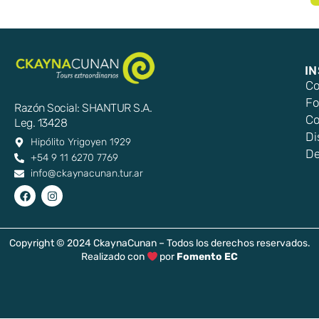
I
Co
Fo
Razón Social: SHANTUR S.A.
Co
Leg. 13428
Di
Hipólito Yrigoyen 1929
De
+54 9 11 6270 7769
info@ckaynacunan.tur.ar
Copyright © 2024 CkaynaCunan – Todos los derechos reservados.
Realizado con
por
Fomento EC