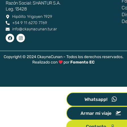
Fo
Razón Social: SHANTUR S.A.
Co
Leg. 13428
Di
Hipólito Yrigoyen 1929
De
+54 9 11 6270 7769
info@ckaynacunan.tur.ar
Copyright © 2024 CkaynaCunan – Todos los derechos reservados.
Realizado con
por
Fomento EC
Whatsapp!
Armar mi viaje
Contacto