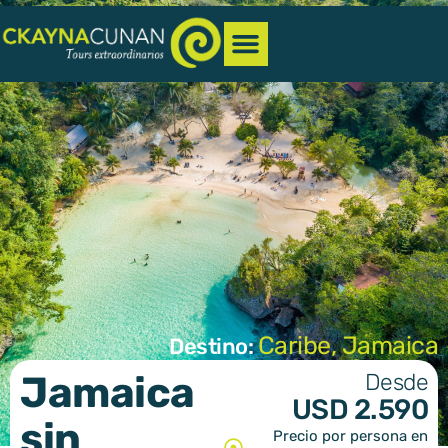
Caribe
,
Jamaica
Destino:
Jamaica
Desde
USD 2.590
sin
Precio por persona en