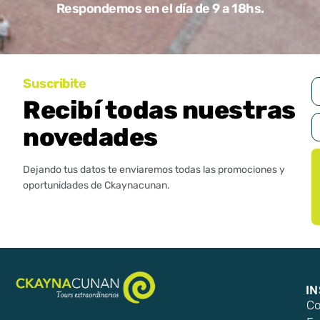
Respondemos en el día de 9 a 18hs.
Suscribite
Recibí todas nuestras
novedades
Dejando tus datos te enviaremos todas las promociones y
oportunidades de Ckaynacunan.
I
Co