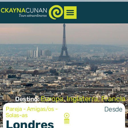
Europa
,
Inglaterra
,
Francia
Destino:
Desde
Pareja - Amigas/os -
Solas-as
Londres