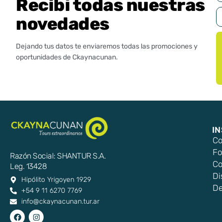
Recibí todas nuestras
novedades
Dejando tus datos te enviaremos todas las promociones y
oportunidades de Ckaynacunan.
I
Co
Fo
Razón Social: SHANTUR S.A.
Co
Leg. 13428
Di
Hipólito Yrigoyen 1929
De
+54 9 11 6270 7769
info@ckaynacunan.tur.ar